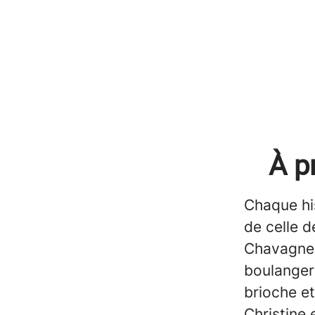
À p
Chaque hi
de celle d
Chavagnes
boulangeri
brioche et
Christine 