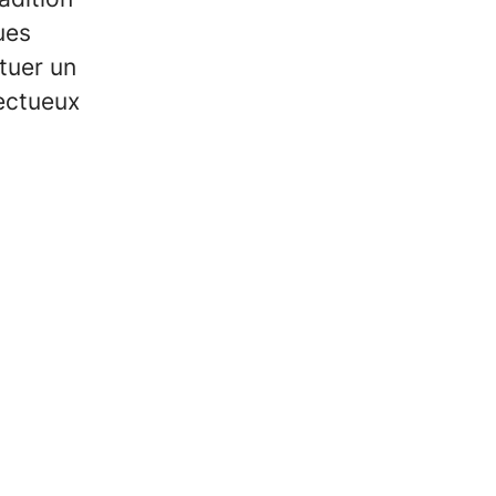
ues
tuer un
pectueux