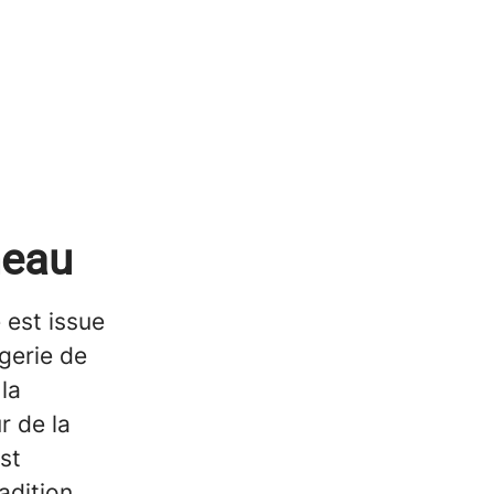
neau
 est issue
gerie de
la
r de la
st
adition