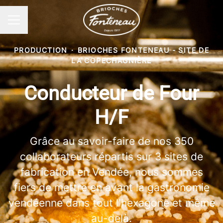
Menu carrière
PRODUCTION
·
BRIOCHES FONTENEAU - SITE DE
LA COPECHAGNIÈRE
Conducteur de Four
H/F
Grâce au savoir-faire de nos 350
collaborateurs répartis sur 3 sites de
fabrication en Vendée, nous sommes
fiers de mettre en avant la gastronomie
vendéenne dans tout l'hexagone et même
au-delà.