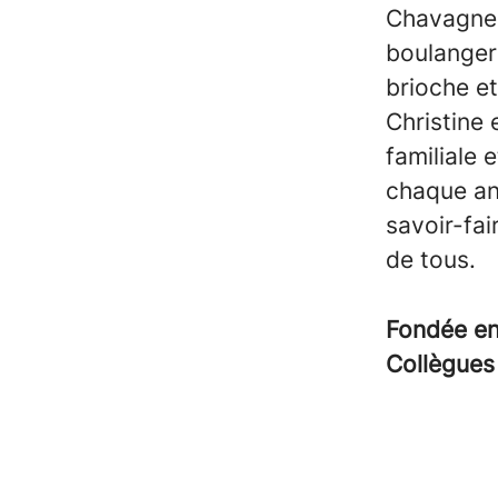
Chavagnes
boulangeri
brioche et
Christine 
familiale
chaque an
savoir-fai
de tous.
Fondée e
Collègue