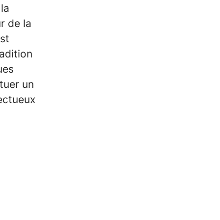
la
r de la
st
adition
ues
tuer un
pectueux