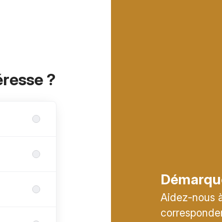
éresse ?
Démarqu
Aidez-nous à 
corresponden